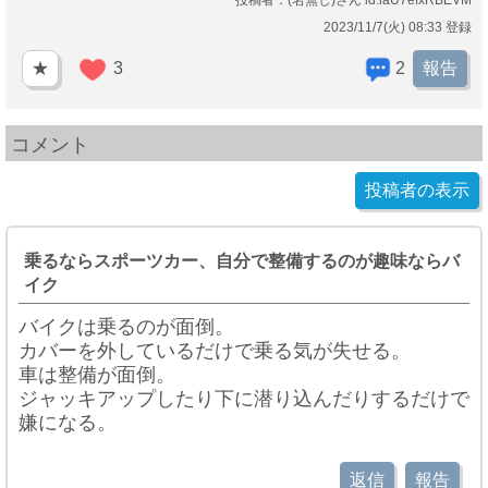
投稿者：(名無し)さん id:iaU7efxRBEVM
2023/11/7(火) 08:33 登録
★
3
2
報告
コメント
投稿者の表示
乗るならスポーツカー、自分で整備するのが趣味ならバ
イク
バイクは乗るのが面倒。
カバーを外しているだけで乗る気が失せる。
車は整備が面倒。
ジャッキアップしたり下に潜り込んだりするだけで
嫌になる。
返信
報告