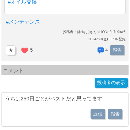
#オイル交換
#メンテナンス
投稿者：(名無し)さん id:iONe2b7s9xw6
2024/5/3(金) 11:04 登録
★
5
4
報告
コメント
投稿者の表示
うちは250日ごとがベストだと思ってます。
返信
報告