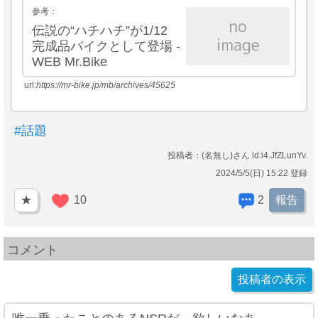
参考：
伝説の“ハチハチ”が1/12
完成品バイクとして登場 -
WEB Mr.Bike
url:
https://mr-bike.jp/mb/archives/45625
#話題
投稿者：(名無し)さん id:i4.JfZLunYv.
2024/5/5(日) 15:22 登録
★
10
2
報告
コメント
投稿者の表示